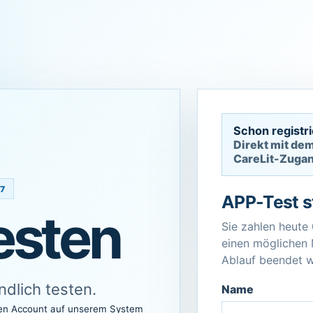
Schon registri
Direkt mit de
CareLit-Zuga
7
APP-Test s
esten
Sie zahlen heute 
einen möglichen
Ablauf beendet 
ndlich testen.
Name
hren Account auf unserem System