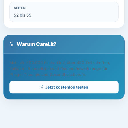
SEITEN
52 bis 55
Warum CareLit?
Mehr als 500.000 Fachartikel, über 450 Zeitschriften,
Volltexte, Readerlisten und Recherchewerkzeuge für
Pflege, Therapie und Gesundheitsberufe.
Jetzt kostenlos testen