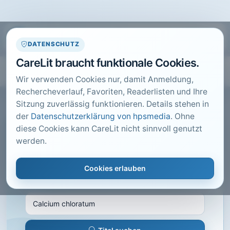
DATENSCHUTZ
CareLit braucht funktionale Cookies.
Wir verwenden Cookies nur, damit Anmeldung,
Rechercheverlauf, Favoriten, Readerlisten und Ihre
Sitzung zuverlässig funktionieren. Details stehen in
der
Datenschutzerklärung von hpsmedia
. Ohne
diese Cookies kann CareLit nicht sinnvoll genutzt
CARELIT FACHARTIKEL
werden.
Calcium chloratum
Cookies erlauben
Schmitt, E.; · Naturheilpraxis mit Naturmedizin,
München · 2014 · Heft 5 · S. 52 bis 55