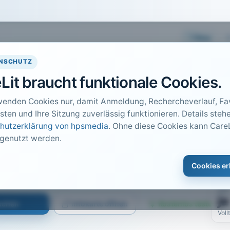
Easy
NSCHUTZ
Lit braucht funktionale Cookies.
wenden Cookies nur, damit Anmeldung, Rechercheverlauf, Fav
sten und Ihre Sitzung zuverlässig funktionieren. Details stehe
hutzerklärung von hpsmedia
. Ohne diese Cookies kann CareL
 genutzt werden.
DO
1
des Arbeiten
Cookies er
Car
PDF
ja
suchen
Infokarte öffnen
Kostenlos testen
Voll