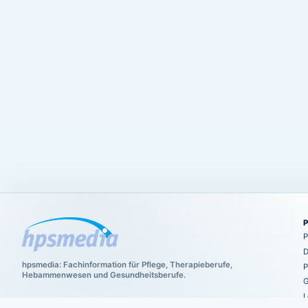
P
D
hpsmedia: Fachinformation für Pflege, Therapieberufe,
P
Hebammenwesen und Gesundheitsberufe.
G
L