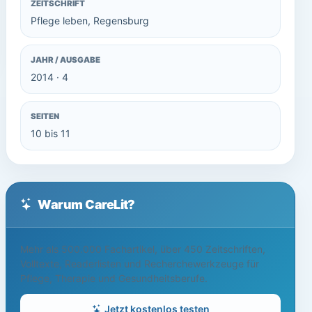
ZEITSCHRIFT
Pflege leben, Regensburg
JAHR / AUSGABE
2014 · 4
SEITEN
10 bis 11
Warum CareLit?
Mehr als 500.000 Fachartikel, über 450 Zeitschriften,
Volltexte, Readerlisten und Recherchewerkzeuge für
Pflege, Therapie und Gesundheitsberufe.
Jetzt kostenlos testen