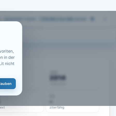
06.08.2026 11:23
Uhr
713.183
Artikel
·
459
Journals
oriten,
n in der
it nicht
KUMENT
JAHR
50251
2014
lauben
eLit-ID
Publikation
DOI
–
text
zitierfähig