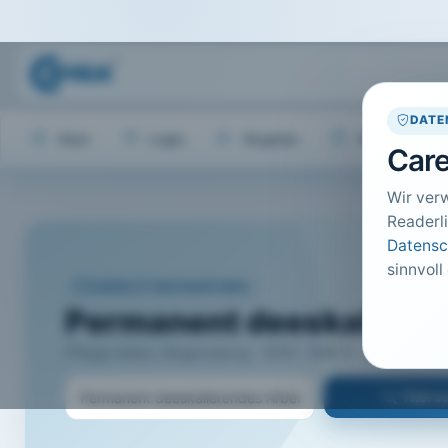
DATE
Start
Login
Register
Hilfe
Care
Wir ver
Readerli
Datensc
sinnvoll
CARELIT FACHARTIKEL
Permanent deeskalieren
Pflege leben, Regensburg · 2014 · Heft 4 · S. 10 bis 11
Titel 