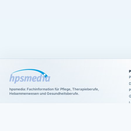
P
D
hpsmedia: Fachinformation für Pflege, Therapieberufe,
P
Hebammenwesen und Gesundheitsberufe.
G
L
C