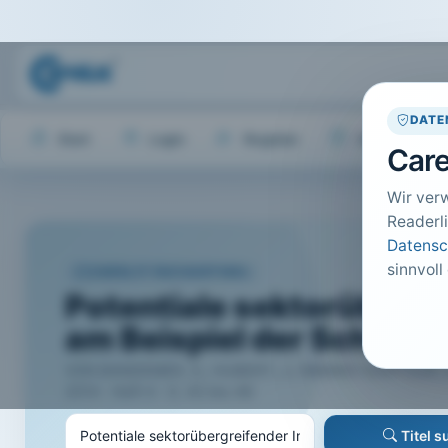
DATE
Start
Login
Register
Hilfe
Care
Wir ver
Readerli
Datensc
sinnvoll
CARELIT FACHARTIKEL
Potentiale sektorübergr
am Beispiel der Schlaga
VON BANDEMER, S.; HUBERT, J.; NIMAKO-DOFFOUR, A.; 
2014 · Heft 4 · S. 42 bis 46
Titel 