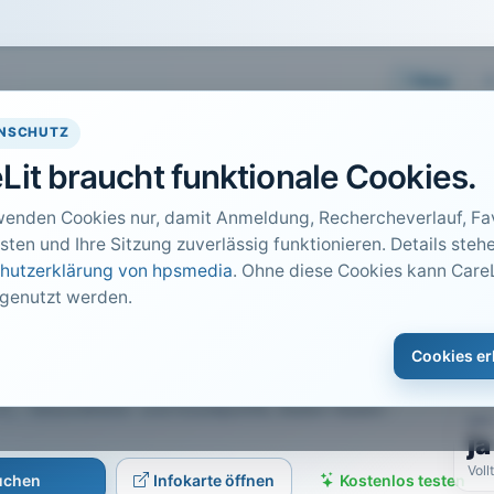
Easy
NSCHUTZ
Lit braucht funktionale Cookies.
wenden Cookies nur, damit Anmeldung, Rechercheverlauf, Fav
sten und Ihre Sitzung zuverlässig funktionieren. Details stehe
hutzerklärung von hpsmedia
. Ohne diese Cookies kann CareL
 genutzt werden.
DO
eifender Innovationen
1
Cookies er
nfallversorgung
Car
· Gesundheits- und Sozialpolitik, Baden-Baden ·
PDF
ja
Voll
suchen
Infokarte öffnen
Kostenlos testen