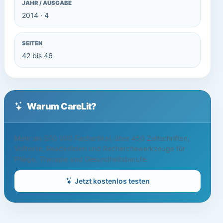
JAHR / AUSGABE
2014 · 4
SEITEN
42 bis 46
Warum CareLit?
Mehr als 500.000 Fachartikel, über 450 Zeitschriften,
Volltexte, Readerlisten und Recherchewerkzeuge für
Pflege, Therapie und Gesundheitsberufe.
Jetzt kostenlos testen