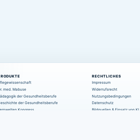
PRODUKTE
RECHTLICHES
flegewissenschaft
Impressum
r. med. Mabuse
Widerrufsrecht
ädagogik der Gesundheitsberufe
Nutzungsbedingungen
eschichte der Gesundheitsberufe
Datenschutz
ernwelten Kongress
Bildquellen & Einsatz von KI
areLit Online-Bibliothek
Haftungsausschluss
AGB
EU-Schlichtungsstelle