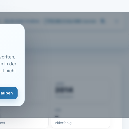
06.08.2026 10:28
Uhr
713.183
Artikel
·
459
Journals
oriten,
n in der
it nicht
KUMENT
JAHR
50469
2014
lauben
eLit-ID
Publikation
DOI
–
text
zitierfähig