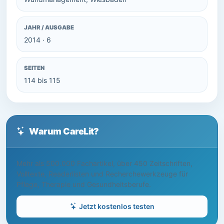
JAHR / AUSGABE
2014 · 6
SEITEN
114 bis 115
Warum CareLit?
Mehr als 500.000 Fachartikel, über 450 Zeitschriften,
Volltexte, Readerlisten und Recherchewerkzeuge für
Pflege, Therapie und Gesundheitsberufe.
Jetzt kostenlos testen