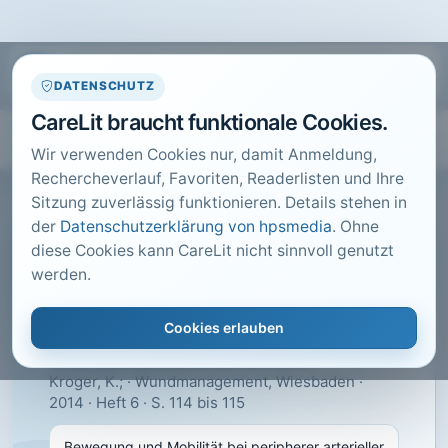
DATENSCHUTZ
CareLit braucht funktionale Cookies.
Wir verwenden Cookies nur, damit Anmeldung,
Rechercheverlauf, Favoriten, Readerlisten und Ihre
Sitzung zuverlässig funktionieren. Details stehen in
der
Datenschutzerklärung von hpsmedia
. Ohne
diese Cookies kann CareLit nicht sinnvoll genutzt
CARELIT FACHARTIKEL
werden.
Bewegung und Mobilität bei
peripherer arterieller
Cookies erlauben
Verschlusskrankheit
Kroger, K.; · Wundmanagement, Wiesbaden ·
2014 · Heft 6 · S. 114 bis 115