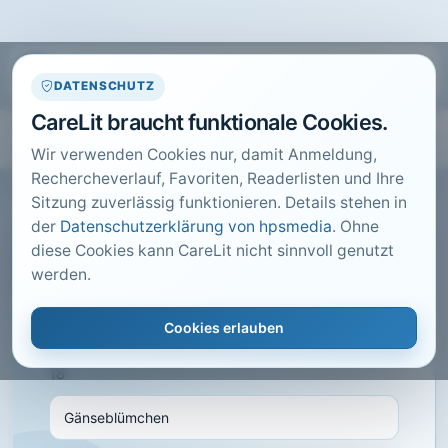
DATENSCHUTZ
CareLit braucht funktionale Cookies.
Wir verwenden Cookies nur, damit Anmeldung,
Rechercheverlauf, Favoriten, Readerlisten und Ihre
Sitzung zuverlässig funktionieren. Details stehen in
der
Datenschutzerklärung von hpsmedia
. Ohne
diese Cookies kann CareLit nicht sinnvoll genutzt
CARELIT FACHARTIKEL
werden.
Gänseblümchen
Cookies erlauben
Rupprecht, M.; · Naturheilpraxis mit
Naturmedizin, München · 2014 · Heft 6 · S. 17 bis
18