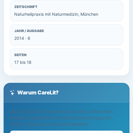
ZEITSCHRIFT
Naturheilpraxis mit Naturmedizin, München
JAHR / AUSGABE
2014 · 6
SEITEN
17 bis 18
Warum CareLit?
Mehr als 500.000 Fachartikel, über 450 Zeitschriften,
Volltexte, Readerlisten und Recherchewerkzeuge für
Pflege, Therapie und Gesundheitsberufe.