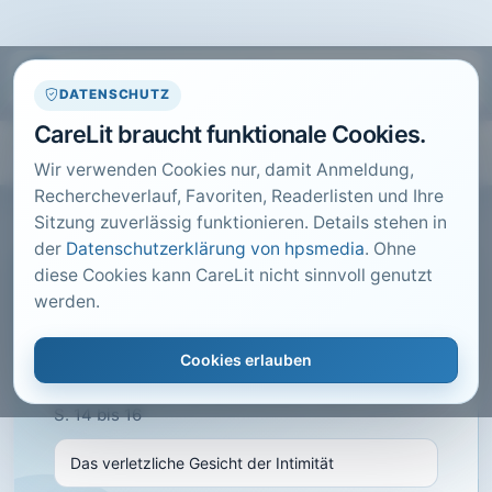
DATENSCHUTZ
CareLit braucht funktionale Cookies.
Wir verwenden Cookies nur, damit Anmeldung,
Rechercheverlauf, Favoriten, Readerlisten und Ihre
Sitzung zuverlässig funktionieren. Details stehen in
der
Datenschutzerklärung von hpsmedia
. Ohne
diese Cookies kann CareLit nicht sinnvoll genutzt
CARELIT FACHARTIKEL
werden.
Das verletzliche Gesicht der
Intimität
Cookies erlauben
Staudacher, D.; · NovaCura, Bern · 2014 · Heft 4 ·
S. 14 bis 16