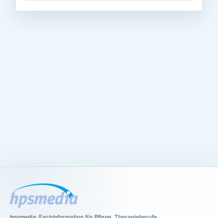
hpsmedia: Fachinformation für Pflege, Therapieberufe,