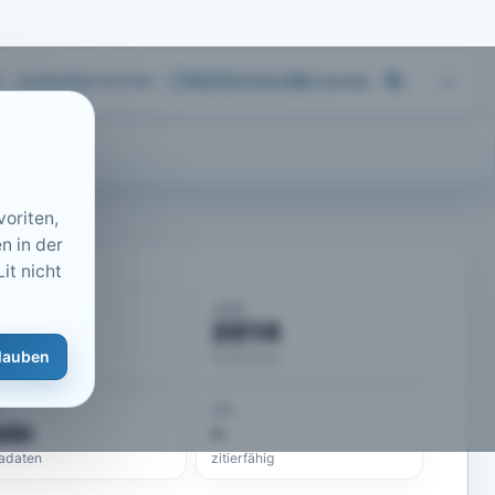
04.08.2026 16:37
Uhr
713.173
Artikel
·
459
Journals
oriten,
n in der
it nicht
KUMENT
JAHR
50019
2014
lauben
eLit-ID
Publikation
DOI
ein
–
adaten
zitierfähig