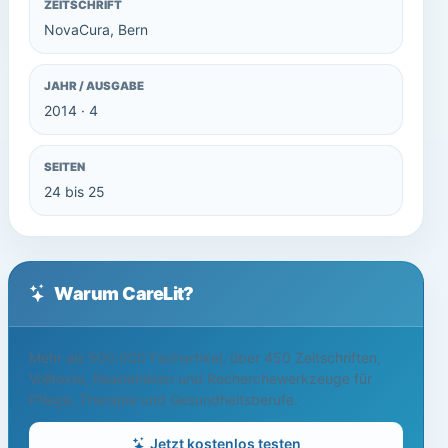
ZEITSCHRIFT
NovaCura, Bern
JAHR / AUSGABE
2014 · 4
SEITEN
24 bis 25
Warum CareLit?
Mehr als 500.000 Fachartikel, über 450 Zeitschriften,
Volltexte, Readerlisten und Recherchewerkzeuge für
Pflege, Therapie und Gesundheitsberufe.
Jetzt kostenlos testen