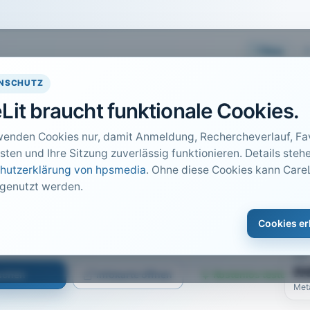
Easy
NSCHUTZ
Lit braucht funktionale Cookies.
wenden Cookies nur, damit Anmeldung, Rechercheverlauf, Fav
sten und Ihre Sitzung zuverlässig funktionieren. Details stehe
hutzerklärung von hpsmedia
. Ohne diese Cookies kann CareL
 genutzt werden.
DO
1
hseljahresbeschwerden
Cookies er
Car
bis 25
PDF
n
suchen
Infokarte öffnen
Kostenlos testen
Met