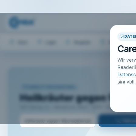
DATE
Start
Login
Register
Hilfe
Care
Wir ver
Readerli
Datensc
sinnvoll
CARELIT FACHARTIKEL
Heilkräuter gegen Wec
Vef-Georg, G.; · NovaCura, Bern · 2014 · Heft 4 · S. 24 
Titel 