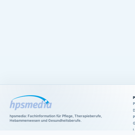
P
D
hpsmedia: Fachinformation für Pflege, Therapieberufe,
P
Hebammenwesen und Gesundheitsberufe.
G
L