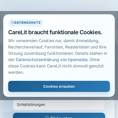
DATENSCHUTZ
CareLit braucht funktionale Cookies.
Wir verwenden Cookies nur, damit Anmeldung,
Rechercheverlauf, Favoriten, Readerlisten und Ihre
Sitzung zuverlässig funktionieren. Details stehen in
der
Datenschutzerklärung von hpsmedia
. Ohne
diese Cookies kann CareLit nicht sinnvoll genutzt
CARELIT FACHARTIKEL
werden.
Schlafstörungen
Cookies erlauben
Montakab, H.; · Naturheilpraxis mit Naturmedizin,
München · 2014 · Heft 5 · S. 8 bis 10