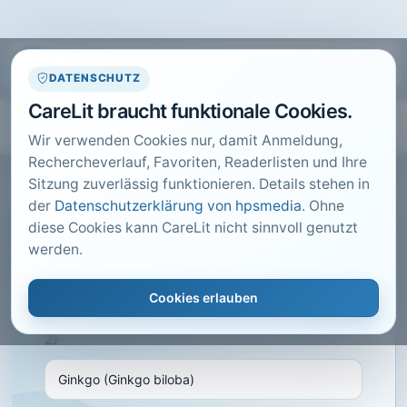
DATENSCHUTZ
CareLit braucht funktionale Cookies.
Wir verwenden Cookies nur, damit Anmeldung,
Rechercheverlauf, Favoriten, Readerlisten und Ihre
Sitzung zuverlässig funktionieren. Details stehen in
der
Datenschutzerklärung von hpsmedia
. Ohne
diese Cookies kann CareLit nicht sinnvoll genutzt
CARELIT FACHARTIKEL
werden.
Ginkgo (Ginkgo biloba)
Cookies erlauben
Rupprecht, M.; · Naturheilpraxis mit
Naturmedizin, München · 2014 · Heft 5 · S. 25 bis
27