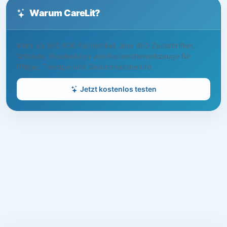
Warum CareLit?
Mehr als 500.000 Fachartikel, über 450 Zeitschriften,
Volltexte, Readerlisten und Recherchewerkzeuge für
Pflege, Therapie und Gesundheitsberufe.
Jetzt kostenlos testen