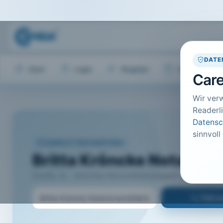
DATE
Start
Login
Register
Hilfe
Care
Wir ver
Readerli
Datensc
sinnvoll
CARELIT FACHARTIKEL
Britta Kröncke Notarztve
Doelfs, G.; · kma Das Gesundheitsmagazin, Wegscheid ·
Titel 