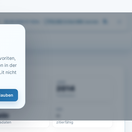
08.08.2026 07:15
Uhr
713.252
Artikel
·
459
Journals
oriten,
n in der
it nicht
KUMENT
JAHR
50052
2014
lauben
eLit-ID
Publikation
DOI
ein
–
adaten
zitierfähig