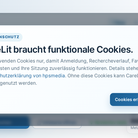
Easy
NSCHUTZ
Lit braucht funktionale Cookies.
wenden Cookies nur, damit Anmeldung, Rechercheverlauf, Fav
sten und Ihre Sitzung zuverlässig funktionieren. Details stehe
hutzerklärung von hpsmedia
. Ohne diese Cookies kann CareL
 genutzt werden.
DO
1
rmittlerin der Nation
Cookies er
Car
 2014 · Heft 5 · S. 73 bis 75
PDF
n
suchen
Infokarte öffnen
Kostenlos testen
Met