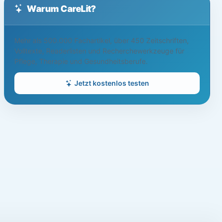
Warum CareLit?
Mehr als 500.000 Fachartikel, über 450 Zeitschriften,
Volltexte, Readerlisten und Recherchewerkzeuge für
Pflege, Therapie und Gesundheitsberufe.
Jetzt kostenlos testen