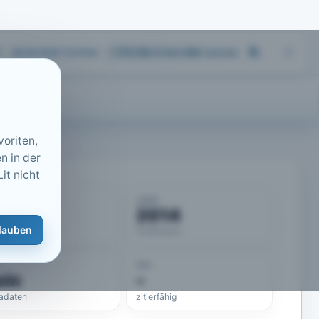
06.08.2026 13:01
Uhr
713.183
Artikel
·
459
Journals
oriten,
n in der
it nicht
KUMENT
JAHR
50110
2014
lauben
eLit-ID
Publikation
DOI
ein
–
adaten
zitierfähig