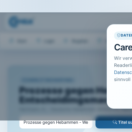
DATE
Start
Login
Register
Hilfe
Care
Wir ver
Readerli
Datensc
sinnvoll
CARELIT FACHARTIKEL
Prozesse gegen Hebamm
Entscheidimgsmacht?
Hartmann, K.; · Deutsche Hebammen Zeitschrift, Hannov
Titel 