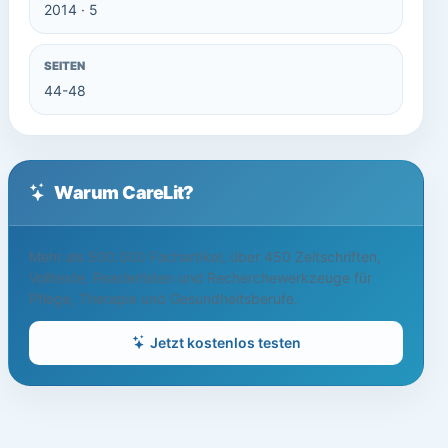
2014 · 5
SEITEN
44-48
Warum CareLit?
Mehr als 500.000 Fachartikel, über 450 Zeitschriften,
Volltexte, Readerlisten und Recherchewerkzeuge für
Pflege, Therapie und Gesundheitsberufe.
Jetzt kostenlos testen