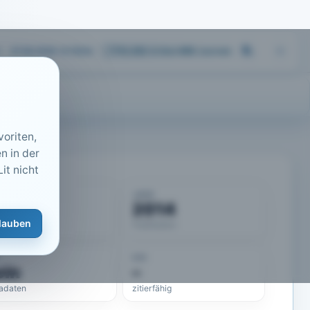
07.08.2026 14:19
Uhr
713.252
Artikel
·
459
Journals
oriten,
n in der
it nicht
KUMENT
JAHR
50116
2014
lauben
eLit-ID
Publikation
DOI
ein
–
adaten
zitierfähig