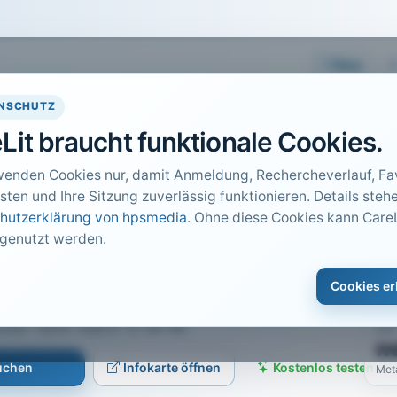
Easy
NSCHUTZ
Lit braucht funktionale Cookies.
wenden Cookies nur, damit Anmeldung, Rechercheverlauf, Fav
sten und Ihre Sitzung zuverlässig funktionieren. Details stehe
hutzerklärung von hpsmedia
. Ohne diese Cookies kann CareL
 genutzt werden.
DO
en - Wer hat die
1
Cookies er
Car
er · 2014 · Heft 5 · S. 44-48
PDF
n
suchen
Infokarte öffnen
Kostenlos testen
Met