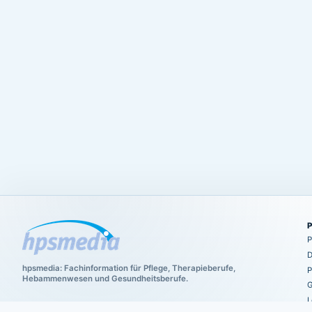
P
D
hpsmedia: Fachinformation für Pflege, Therapieberufe,
P
Hebammenwesen und Gesundheitsberufe.
G
L