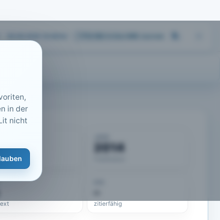
06.08.2026 18:46
Uhr
713.183
Artikel
·
459
Journals
oriten,
n in der
it nicht
KUMENT
JAHR
50140
2014
lauben
eLit-ID
Publikation
DOI
–
text
zitierfähig