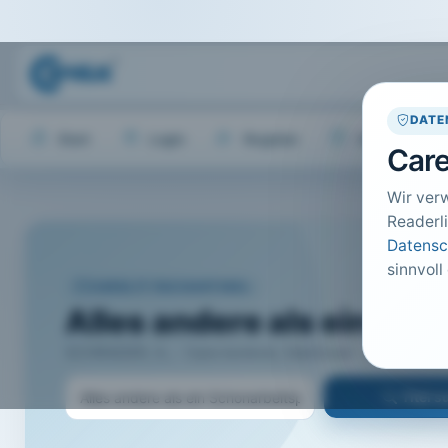
DATE
Start
Login
Register
Hilfe
Care
Wir ver
Readerli
Datensc
sinnvoll
CARELIT FACHARTIKEL
Alles andere als ein Sch
SCHRADER, S.; · Care konkret, Hannover · 2014 · Heft 5
Titel 