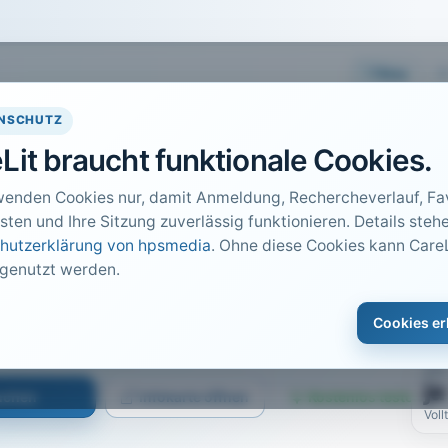
Easy
NSCHUTZ
Lit braucht funktionale Cookies.
wenden Cookies nur, damit Anmeldung, Rechercheverlauf, Fav
sten und Ihre Sitzung zuverlässig funktionieren. Details stehe
hutzerklärung von hpsmedia
. Ohne diese Cookies kann CareL
 genutzt werden.
DO
1
onarbeitsplatz
Cookies er
Car
 · S. 4
PDF
ja
suchen
Infokarte öffnen
Kostenlos testen
Voll