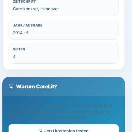
ZEITSCHRIFT
Care konkret, Hannover
JAHR / AUSGABE
2014 · 5
SEITEN
4
Warum CareLit?
Mehr als 500.000 Fachartikel, über 450 Zeitschriften,
Volltexte, Readerlisten und Recherchewerkzeuge für
Pflege, Therapie und Gesundheitsberufe.
Jetzt kostenlos testen