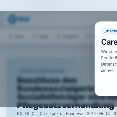
DATE
Start
Login
Register
Hilfe
Care
Wir ver
Readerli
Datensc
sinnvoll
CARELIT FACHARTIKEL
Beschluss des
BundessozialgerichtsÜb
Sozialhilfeträger sind k
Pflegesatzverhandlung
ROLFS, C.; · Care konkret, Hannover · 2014 · Heft 5 · S.