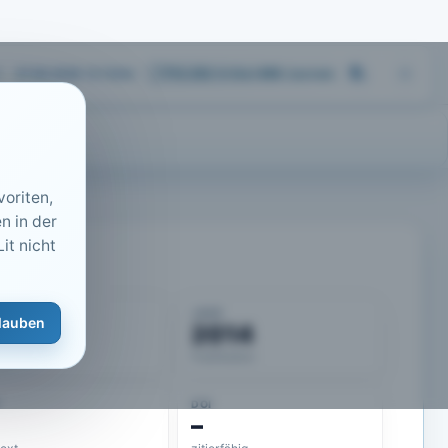
07.08.2026 13:13
Uhr
713.252
Artikel
·
459
Journals
oriten,
n in der
it nicht
KUMENT
JAHR
lauben
50145
2014
eLit-ID
Publikation
DOI
–