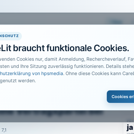
Easy
NSCHUTZ
Lit braucht funktionale Cookies.
wenden Cookies nur, damit Anmeldung, Rechercheverlauf, Fav
sten und Ihre Sitzung zuverlässig funktionieren. Details stehe
hutzerklärung von hpsmedia
. Ohne diese Cookies kann CareL
 genutzt werden.
DO
Cookies er
erörtliche
1
Car
eine Vertragspartei bei
PDF
ja
 7,1