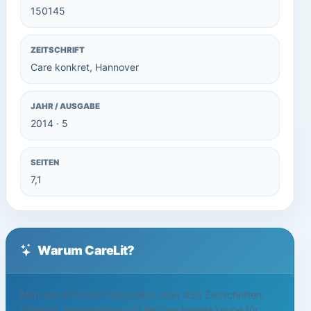
150145
ZEITSCHRIFT
Care konkret, Hannover
JAHR / AUSGABE
2014 · 5
SEITEN
7,1
Warum CareLit?
Mehr als 500.000 Fachartikel, über 450 Zeitschriften,
Volltexte, Readerlisten und Recherchewerkzeuge für