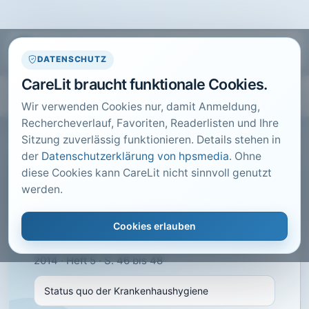
DATENSCHUTZ
CareLit braucht funktionale Cookies.
Wir verwenden Cookies nur, damit Anmeldung,
Rechercheverlauf, Favoriten, Readerlisten und Ihre
Sitzung zuverlässig funktionieren. Details stehen in
der
Datenschutzerklärung von hpsmedia
. Ohne
diese Cookies kann CareLit nicht sinnvoll genutzt
CARELIT FACHARTIKEL
werden.
Status quo der
Krankenhaushygiene
Cookies erlauben
KU GESUNDHEITSMANAGEMENT, Kulmbach ·
2014 · Heft 5 · S. 46 bis 48