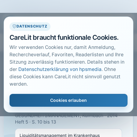
DATENSCHUTZ
CareLit braucht funktionale Cookies.
Wir verwenden Cookies nur, damit Anmeldung,
Rechercheverlauf, Favoriten, Readerlisten und Ihre
Sitzung zuverlässig funktionieren. Details stehen in
der
Datenschutzerklärung von hpsmedia
. Ohne
diese Cookies kann CareLit nicht sinnvoll genutzt
CARELIT FACHARTIKEL
werden.
Liquiditätsmanagement im
Krankenhaus
Cookies erlauben
Heitmann, C.; Eulert, J.; · KU
GESUNDHEITSMANAGEMENT, Kulmbach · 2014 ·
Heft 5 · S. 10 bis 13