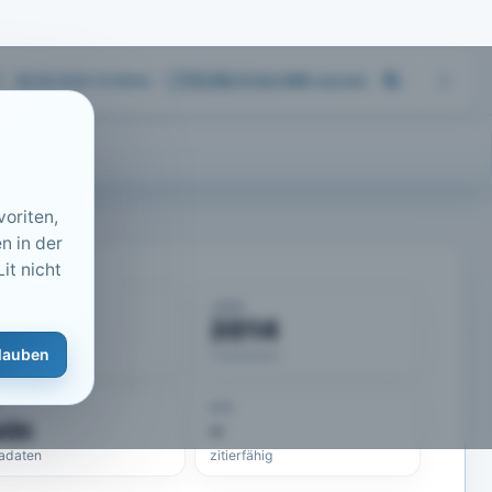
06.08.2026 10:49
Uhr
713.183
Artikel
·
459
Journals
oriten,
n in der
it nicht
KUMENT
JAHR
50179
2014
lauben
eLit-ID
Publikation
DOI
ein
–
adaten
zitierfähig