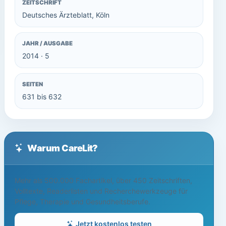
ZEITSCHRIFT
Deutsches Ärzteblatt, Köln
JAHR / AUSGABE
2014 · 5
SEITEN
631 bis 632
Warum CareLit?
Mehr als 500.000 Fachartikel, über 450 Zeitschriften,
Volltexte, Readerlisten und Recherchewerkzeuge für
Pflege, Therapie und Gesundheitsberufe.
Jetzt kostenlos testen