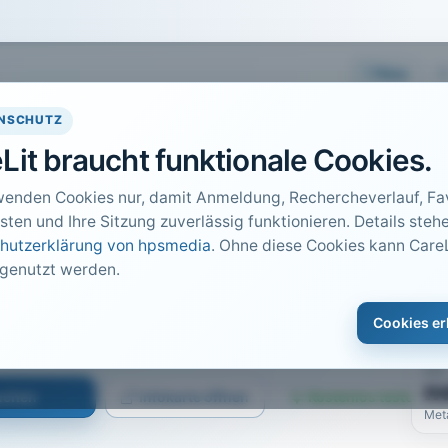
Easy
NSCHUTZ
Lit braucht funktionale Cookies.
wenden Cookies nur, damit Anmeldung, Rechercheverlauf, Fav
sten und Ihre Sitzung zuverlässig funktionieren. Details stehe
hutzerklärung von hpsmedia
. Ohne diese Cookies kann CareL
 genutzt werden.
DO
1
den einbezogen
Cookies er
Car
2014 · Heft 5 · S. 631 bis 632
PDF
n
suchen
Infokarte öffnen
Kostenlos testen
Met