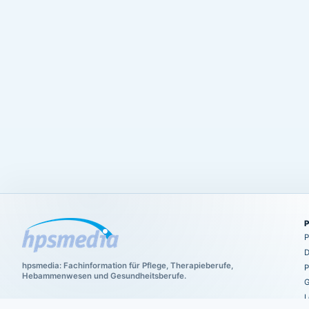
P
D
hpsmedia: Fachinformation für Pflege, Therapieberufe,
P
Hebammenwesen und Gesundheitsberufe.
G
L