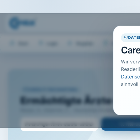
DATE
Start
Login
Register
Hilfe
Care
Wir ver
Readerli
Datensc
sinnvoll
CARELIT FACHARTIKEL
Ermächtigte Ärzte wer
Rieser, S.; Osterloh, F.; · Deutsches Ärzteblatt, Köln · 
Titel 