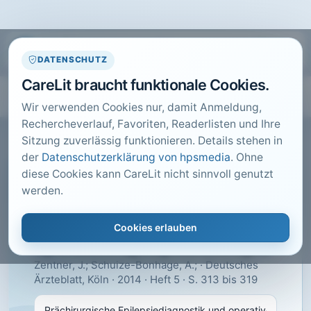
DATENSCHUTZ
CareLit braucht funktionale Cookies.
Wir verwenden Cookies nur, damit Anmeldung,
Rechercheverlauf, Favoriten, Readerlisten und Ihre
Sitzung zuverlässig funktionieren. Details stehen in
der
Datenschutzerklärung von hpsmedia
. Ohne
diese Cookies kann CareLit nicht sinnvoll genutzt
CARELIT FACHARTIKEL
werden.
Prächirurgische
Epilepsiediagnostik und
Cookies erlauben
operative Epilepsietherapie
Zentner, J.; Schuize-Bonhage, A.; · Deutsches
Ärzteblatt, Köln · 2014 · Heft 5 · S. 313 bis 319