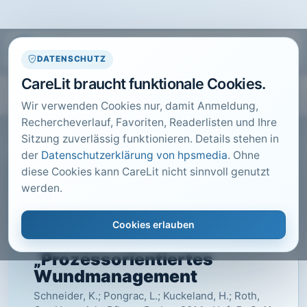
DATENSCHUTZ
CareLit braucht funktionale Cookies.
Wir verwenden Cookies nur, damit Anmeldung,
Rechercheverlauf, Favoriten, Readerlisten und Ihre
Sitzung zuverlässig funktionieren. Details stehen in
der
Datenschutzerklärung von hpsmedia
. Ohne
diese Cookies kann CareLit nicht sinnvoll genutzt
CARELIT FACHARTIKEL
werden.
Strukturformen
beispielhaft umgesetzt am
Cookies erlauben
Thema
„Prozessorientiertes
Wundmanagement
Schneider, K.; Pongrac, L.; Kuckeland, H.; Roth,