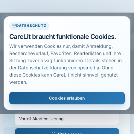
DATENSCHUTZ
CareLit braucht funktionale Cookies.
Wir verwenden Cookies nur, damit Anmeldung,
Rechercheverlauf, Favoriten, Readerlisten und Ihre
Sitzung zuverlässig funktionieren. Details stehen in
der
Datenschutzerklärung von hpsmedia
. Ohne
diese Cookies kann CareLit nicht sinnvoll genutzt
CARELIT FACHARTIKEL
werden.
Vorteil Akademisierung
Cookies erlauben
SCHMID, C.; SELL-KRUDE, S.; · Ergotherapie &
Rehabilitation, Idstein · 2014 · Heft 5 · S. 11 bis 17