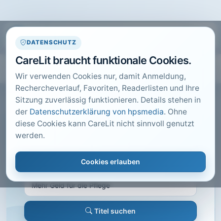
DATENSCHUTZ
CareLit braucht funktionale Cookies.
Wir verwenden Cookies nur, damit Anmeldung,
Rechercheverlauf, Favoriten, Readerlisten und Ihre
Sitzung zuverlässig funktionieren. Details stehen in
der
Datenschutzerklärung von hpsmedia
. Ohne
diese Cookies kann CareLit nicht sinnvoll genutzt
CARELIT FACHARTIKEL
werden.
Mehr Geld für die Pflege
Cookies erlauben
Care konkret, Hannover · 2014 · Heft 4 · S. 1
Titel suchen