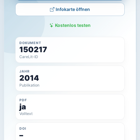
Infokarte öffnen
Kostenlos testen
DOKUMENT
150217
CareLit-ID
JAHR
2014
Publikation
PDF
ja
Volltext
DOI
–