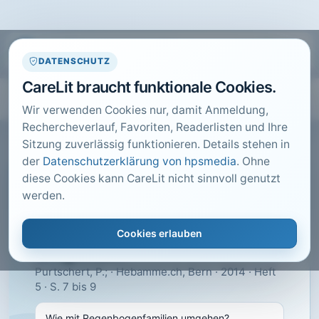
DATENSCHUTZ
CareLit braucht funktionale Cookies.
Wir verwenden Cookies nur, damit Anmeldung,
Rechercheverlauf, Favoriten, Readerlisten und Ihre
Sitzung zuverlässig funktionieren. Details stehen in
der
Datenschutzerklärung von hpsmedia
. Ohne
diese Cookies kann CareLit nicht sinnvoll genutzt
CARELIT FACHARTIKEL
werden.
Wie mit
Regenbogenfamilien
Cookies erlauben
umgehen?
Purtschert, P.; · Hebamme.ch, Bern · 2014 · Heft
5 · S. 7 bis 9