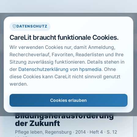
DATENSCHUTZ
CareLit braucht funktionale Cookies.
Wir verwenden Cookies nur, damit Anmeldung,
Rechercheverlauf, Favoriten, Readerlisten und Ihre
Sitzung zuverlässig funktionieren. Details stehen in
der
Datenschutzerklärung von hpsmedia
. Ohne
diese Cookies kann CareLit nicht sinnvoll genutzt
CARELIT FACHARTIKEL
werden.
Der Umgang mit dem
Widerspruch: Einführung:
Cookies erlauben
Alles im Wandel
Bildungsherausforderung
der Zukunft
Pflege leben, Regensburg · 2014 · Heft 4 · S. 12