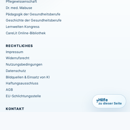
Pflegewissenschaft
Dr. med. Mabuse
Pädagogik der Gesundheitsberufe
Geschichte der Gesundheitsberufe
Lernwelten Kongress
CareLit Online-Bibliothek
RECHTLICHES
Impressum
Widerrufsrecht
Nutzungsbedingungen
Datenschutz
Bildquellen & Einsatz von KI
Haftungsausschluss
AGB
EU-Schlichtungsstelle
Hilfe
?
zu dieser Seite
KONTAKT
info@hpsmedia-verlag.de
+49 (0) 6402 / 7082-660
Postfach 1155