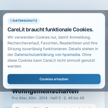
DATENSCHUTZ
CareLit braucht funktionale Cookies.
Wir verwenden Cookies nur, damit Anmeldung,
Rechercheverlauf, Favoriten, Readerlisten und Ihre
Sitzung zuverlässig funktionieren. Details stehen in
der
Datenschutzerklärung von hpsmedia
. Ohne
diese Cookies kann CareLit nicht sinnvoll genutzt
CARELIT FACHARTIKEL
werden.
Bürgerschaftliches
Engagement. .. in ambulant
Cookies erlauben
betreuten
Wohngemeinschaften
Pro Alter, Köln · 2014 · Heft 5 · S. 46 bis 49