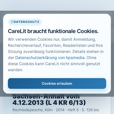
DATENSCHUTZ
CareLit braucht funktionale Cookies.
Wir verwenden Cookies nur, damit Anmeldung,
Rechercheverlauf, Favoriten, Readerlisten und Ihre
Sitzung zuverlässig funktionieren. Details stehen in
der
Datenschutzerklärung von hpsmedia
. Ohne
diese Cookies kann CareLit nicht sinnvoll genutzt
CARELIT FACHARTIKEL
werden.
Verordnung einer
viskoelastischen
Cookies erlauben
Polyurethan-Matratze LSG
Sachsen-Anhalt vom
4.12.2013 (L 4 KR 6/13)
Rechtsdepesche, Köln · 2014 · Heft 5 · S. 126 bis