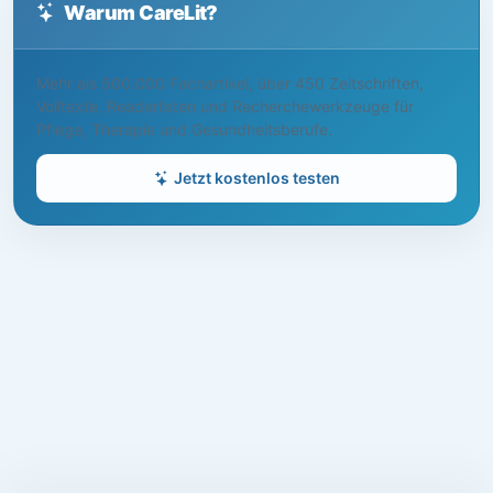
Warum CareLit?
Mehr als 500.000 Fachartikel, über 450 Zeitschriften,
Volltexte, Readerlisten und Recherchewerkzeuge für
Pflege, Therapie und Gesundheitsberufe.
Jetzt kostenlos testen