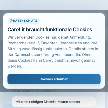
DATENSCHUTZ
CareLit braucht funktionale Cookies.
Wir verwenden Cookies nur, damit Anmeldung,
Rechercheverlauf, Favoriten, Readerlisten und Ihre
Sitzung zuverlässig funktionieren. Details stehen in
der
Datenschutzerklärung von hpsmedia
. Ohne
diese Cookies kann CareLit nicht sinnvoll genutzt
CARELIT FACHARTIKEL
werden.
Mit dem richtigen Material
Kosten sparen
Cookies erlauben
Health & Care Management, Bad Wörishofen ·
2014 · Heft 5 · S. 20 bis 21