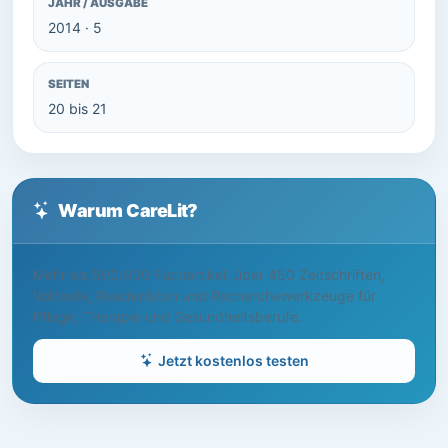
JAHR / AUSGABE
2014 · 5
SEITEN
20 bis 21
Warum CareLit?
Mehr als 500.000 Fachartikel, über 450 Zeitschriften,
Volltexte, Readerlisten und Recherchewerkzeuge für
Pflege, Therapie und Gesundheitsberufe.
Jetzt kostenlos testen