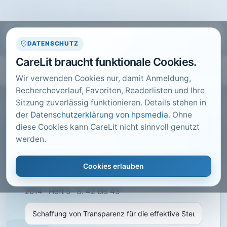
DATENSCHUTZ
CareLit braucht funktionale Cookies.
Wir verwenden Cookies nur, damit Anmeldung,
Rechercheverlauf, Favoriten, Readerlisten und Ihre
Sitzung zuverlässig funktionieren. Details stehen in
der
Datenschutzerklärung von hpsmedia
. Ohne
diese Cookies kann CareLit nicht sinnvoll genutzt
CARELIT FACHARTIKEL
werden.
Schaffung von Transparenz
für die effektive Steuerung
Cookies erlauben
Health & Care Management, Bad Wörishofen ·
2014 · Heft 5 · S. 42 bis 43