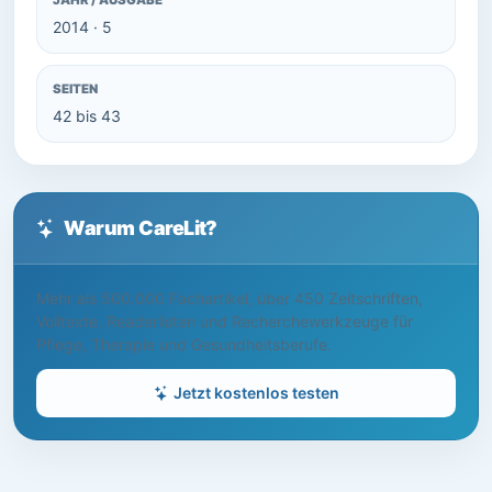
JAHR / AUSGABE
2014 · 5
SEITEN
42 bis 43
Warum CareLit?
Mehr als 500.000 Fachartikel, über 450 Zeitschriften,
Volltexte, Readerlisten und Recherchewerkzeuge für
Pflege, Therapie und Gesundheitsberufe.
Jetzt kostenlos testen