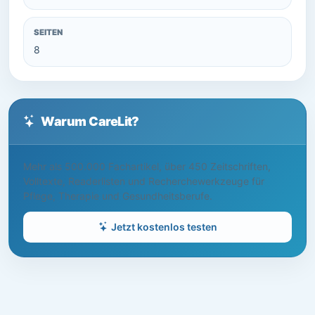
SEITEN
8
Warum CareLit?
Mehr als 500.000 Fachartikel, über 450 Zeitschriften,
Volltexte, Readerlisten und Recherchewerkzeuge für
Pflege, Therapie und Gesundheitsberufe.
Jetzt kostenlos testen