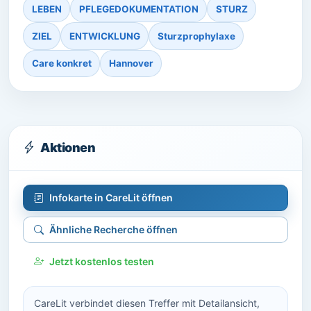
LEBEN
PFLEGEDOKUMENTATION
STURZ
ZIEL
ENTWICKLUNG
Sturzprophylaxe
Care konkret
Hannover
Aktionen
Infokarte in CareLit öffnen
Ähnliche Recherche öffnen
Jetzt kostenlos testen
CareLit verbindet diesen Treffer mit Detailansicht,