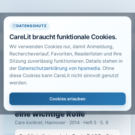
DATENSCHUTZ
CareLit braucht funktionale Cookies.
Wir verwenden Cookies nur, damit Anmeldung,
Rechercheverlauf, Favoriten, Readerlisten und Ihre
Sitzung zuverlässig funktionieren. Details stehen in
der
Datenschutzerklärung von hpsmedia
. Ohne
diese Cookies kann CareLit nicht sinnvoll genutzt
CARELIT FACHARTIKEL
werden.
Qualitätsindikatoren in der
Praxis, Teil 2 Der
Cookies erlauben
Entwicklungsprozess spielt
eine wichtige Rolle
Care konkret, Hannover · 2014 · Heft 5 · S. 9