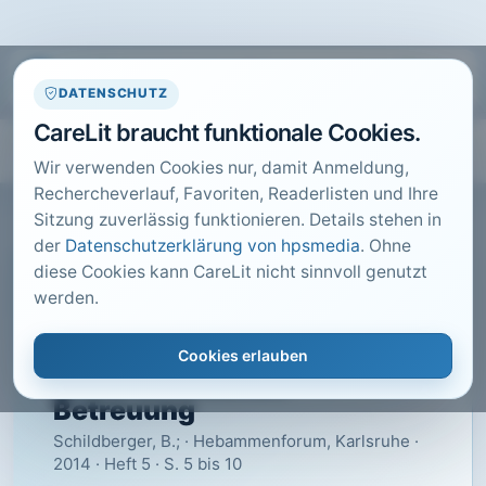
DATENSCHUTZ
CareLit braucht funktionale Cookies.
Wir verwenden Cookies nur, damit Anmeldung,
Rechercheverlauf, Favoriten, Readerlisten und Ihre
Sitzung zuverlässig funktionieren. Details stehen in
der
Datenschutzerklärung von hpsmedia
. Ohne
diese Cookies kann CareLit nicht sinnvoll genutzt
CARELIT FACHARTIKEL
werden.
Interkulturelle
Kommunikation in der
Cookies erlauben
geburtshilflichen
Betreuung
Schildberger, B.; · Hebammenforum, Karlsruhe ·
2014 · Heft 5 · S. 5 bis 10