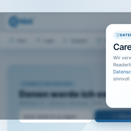
DATE
Start
Login
Register
Hilfe
Care
Wir ver
Readerli
Datensc
sinnvoll
CARELIT FACHARTIKEL
Denen werde ich es zeig
Wißmann, P.; · demenz, Hannover · 2014 · Heft 5 · S. 4 
Titel 