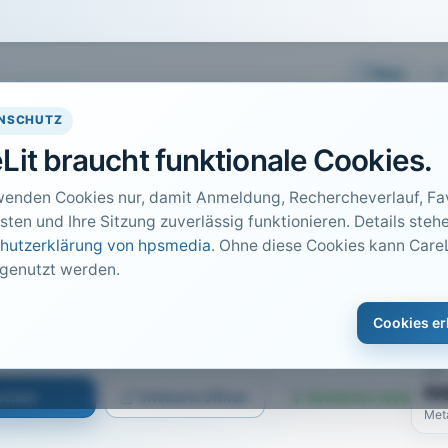
Easy
NSCHUTZ
Lit braucht funktionale Cookies.
wenden Cookies nur, damit Anmeldung, Rechercheverlauf, Fav
sten und Ihre Sitzung zuverlässig funktionieren. Details stehe
hutzerklärung von hpsmedia
. Ohne diese Cookies kann CareL
 genutzt werden.
DO
1
en!
Cookies er
Car
bis 5
PDF
n
suchen
Infokarte öffnen
Kostenlos testen
Met