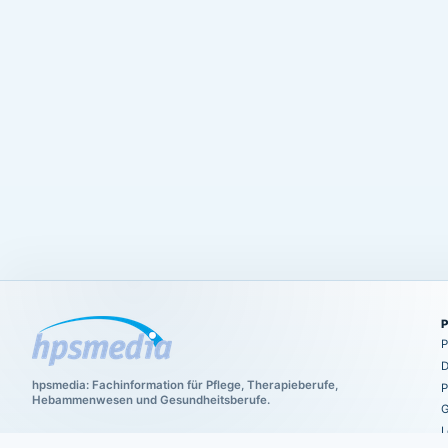
P
D
hpsmedia: Fachinformation für Pflege, Therapieberufe,
P
Hebammenwesen und Gesundheitsberufe.
G
L