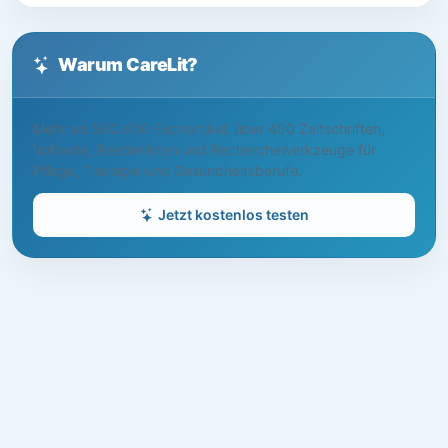
Warum CareLit?
Mehr als 500.000 Fachartikel, über 450 Zeitschriften,
Volltexte, Readerlisten und Recherchewerkzeuge für
Pflege, Therapie und Gesundheitsberufe.
Jetzt kostenlos testen