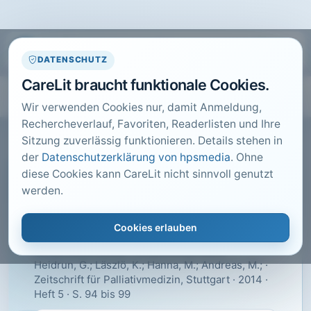
DATENSCHUTZ
CareLit braucht funktionale Cookies.
Wir verwenden Cookies nur, damit Anmeldung,
Rechercheverlauf, Favoriten, Readerlisten und Ihre
Sitzung zuverlässig funktionieren. Details stehen in
der
Datenschutzerklärung von hpsmedia
. Ohne
diese Cookies kann CareLit nicht sinnvoll genutzt
CARELIT FACHARTIKEL
werden.
Ängste und Bedürfnisse
schwerkranker und
Cookies erlauben
sterbender Menschen
Heidrun, G.; Läszlö, K.; Hanna, M.; Andreas, M.; ·
Zeitschrift für Palliativmedizin, Stuttgart · 2014 ·
Heft 5 · S. 94 bis 99