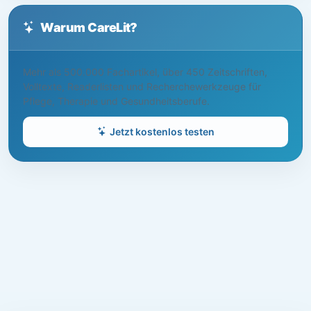
Warum CareLit?
Mehr als 500.000 Fachartikel, über 450 Zeitschriften,
Volltexte, Readerlisten und Recherchewerkzeuge für
Pflege, Therapie und Gesundheitsberufe.
Jetzt kostenlos testen