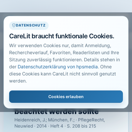
DATENSCHUTZ
CareLit braucht funktionale Cookies.
Wir verwenden Cookies nur, damit Anmeldung,
Rechercheverlauf, Favoriten, Readerlisten und Ihre
Sitzung zuverlässig funktionieren. Details stehen in
der
Datenschutzerklärung von hpsmedia
. Ohne
diese Cookies kann CareLit nicht sinnvoll genutzt
CARELIT FACHARTIKEL
werden.
Willkommen zum Pflegen!
Was beim Recruiting aus-
Cookies erlauben
ländischer Pflegefachkräfte
beachtet werden sollte
Heidenreich, J.; München, F.; · PflegeRecht,
Neuwied · 2014 · Heft 4 · S. 208 bis 215