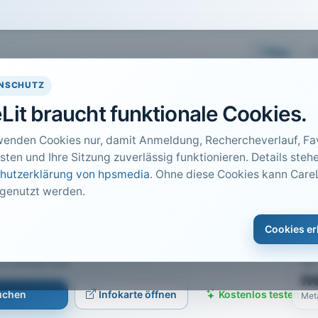
Easy
NSCHUTZ
Lit braucht funktionale Cookies.
wenden Cookies nur, damit Anmeldung, Rechercheverlauf, Fav
sten und Ihre Sitzung zuverlässig funktionieren. Details stehe
hutzerklärung von hpsmedia
. Ohne diese Cookies kann CareL
 genutzt werden.
DO
larbeitszeit für die sog.
1
Cookies er
Car
und 31.12.
S. 216 bis 224
PDF
n
suchen
Infokarte öffnen
Kostenlos testen
Met