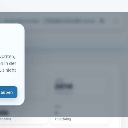
06.08.2026 16:35
Uhr
713.183
Artikel
·
459
Journals
oriten,
n in der
it nicht
KUMENT
JAHR
50368
2014
lauben
eLit-ID
Publikation
DOI
ein
–
adaten
zitierfähig