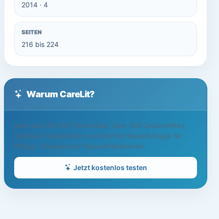
2014 · 4
SEITEN
216 bis 224
Warum CareLit?
Mehr als 500.000 Fachartikel, über 450 Zeitschriften,
Volltexte, Readerlisten und Recherchewerkzeuge für
Pflege, Therapie und Gesundheitsberufe.
Jetzt kostenlos testen