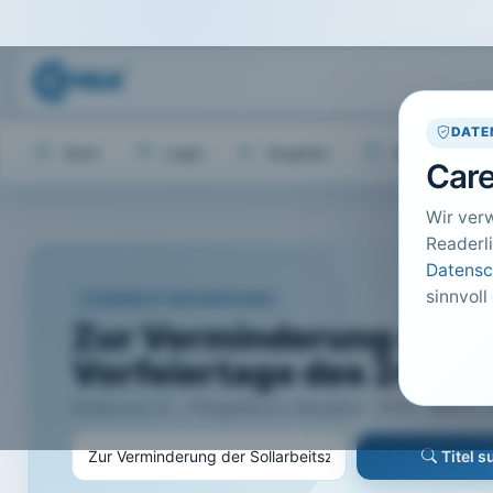
DATE
Start
Login
Register
Hilfe
Care
Wir ver
Readerli
Datensc
sinnvoll
CARELIT FACHARTIKEL
Zur Verminderung der Sol
Vorfeiertage des 24.12. 
Roßbruch, R.; · PflegeRecht, Neuwied · 2014 · Heft 4 · 
Titel 