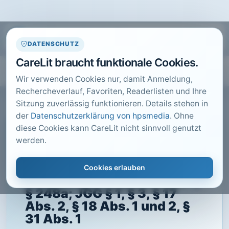
DATENSCHUTZ
CareLit braucht funktionale Cookies.
Wir verwenden Cookies nur, damit Anmeldung,
Rechercheverlauf, Favoriten, Readerlisten und Ihre
Sitzung zuverlässig funktionieren. Details stehen in
der
Datenschutzerklärung von hpsmedia
. Ohne
diese Cookies kann CareLit nicht sinnvoll genutzt
CARELIT FACHARTIKEL
werden.
Zur Tötung auf Verlangen
gemäß § 216 StGB StGB §
Cookies erlauben
22, § 23, § 216, § 242 Abs. 1,
§ 248a; JGG § 1, § 3, § 17
Abs. 2, § 18 Abs. 1 und 2, §
31 Abs. 1