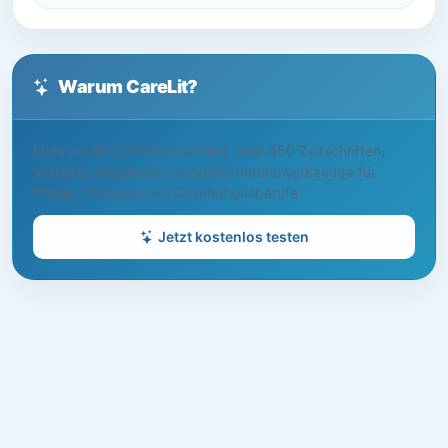
Warum CareLit?
Mehr als 500.000 Fachartikel, über 450 Zeitschriften,
Volltexte, Readerlisten und Recherchewerkzeuge für
Pflege, Therapie und Gesundheitsberufe.
Jetzt kostenlos testen