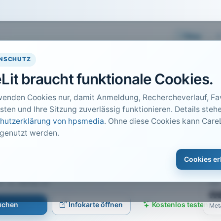
Easy
NSCHUTZ
Lit braucht funktionale Cookies.
wenden Cookies nur, damit Anmeldung, Rechercheverlauf, Fav
sten und Ihre Sitzung zuverlässig funktionieren. Details stehe
hutzerklärung von hpsmedia
. Ohne diese Cookies kann CareL
 genutzt werden.
DO
eumodischer
1
Cookies er
Car
freiche Reflexion?
4 · S. 39 bis 41
PDF
n
suchen
Infokarte öffnen
Kostenlos testen
Met