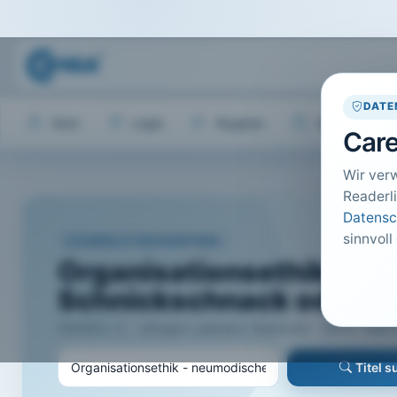
DATE
Start
Login
Register
Hilfe
Care
Wir ver
Readerli
Datensc
sinnvoll
CARELIT FACHARTIKEL
Organisationsethik - n
Schnickschnack oder hil
DINGES, S.; · pflegen: palliativ, Hannover · 2014 · Heft 
Titel 