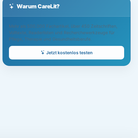
Warum CareLit?
Mehr als 500.000 Fachartikel, über 450 Zeitschriften,
Volltexte, Readerlisten und Recherchewerkzeuge für
Pflege, Therapie und Gesundheitsberufe.
Jetzt kostenlos testen