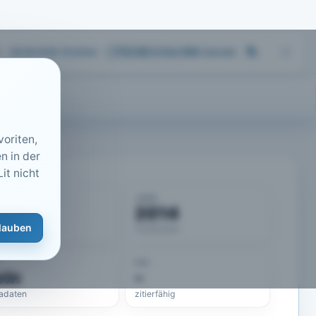
06.08.2026 16:04
Uhr
713.183
Artikel
·
459
Journals
oriten,
n in der
it nicht
KUMENT
JAHR
50407
2014
lauben
eLit-ID
Publikation
DOI
ein
–
adaten
zitierfähig