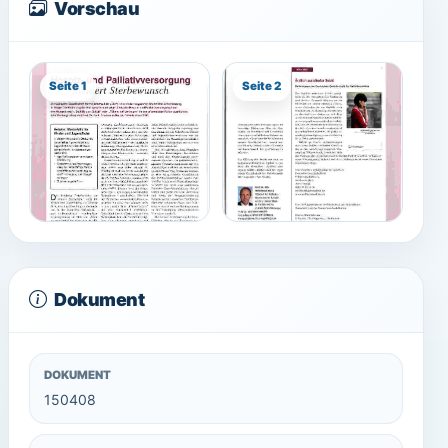
Vorschau
Seite 1
Seite 2
Dokument
DOKUMENT
150408