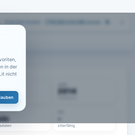
07.08.2026 16:24
Uhr
713.243
Artikel
·
459
Journals
oriten,
n in der
it nicht
KUMENT
JAHR
50408
2014
lauben
eLit-ID
Publikation
DOI
ein
–
adaten
zitierfähig