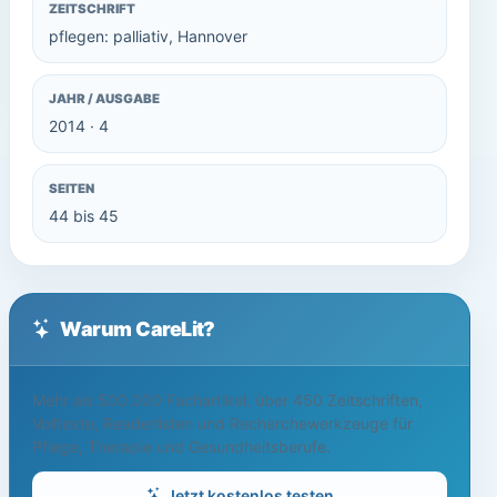
ZEITSCHRIFT
pflegen: palliativ, Hannover
JAHR / AUSGABE
2014 · 4
SEITEN
44 bis 45
Warum CareLit?
Mehr als 500.000 Fachartikel, über 450 Zeitschriften,
Volltexte, Readerlisten und Recherchewerkzeuge für
Pflege, Therapie und Gesundheitsberufe.
Jetzt kostenlos testen