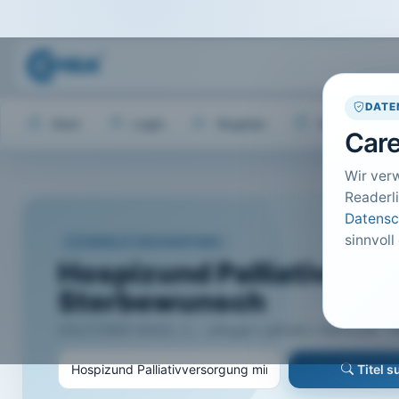
DATE
Start
Login
Register
Hilfe
Care
Wir ver
Readerli
Datensc
sinnvoll
CARELIT FACHARTIKEL
Hospizund Palliativver
Sterbewunsch
HOLITZNER-BADE, C.; · pflegen: palliativ, Hannover · 20
Titel 