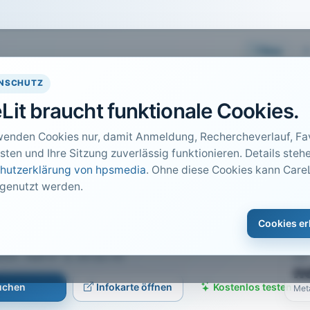
Easy
NSCHUTZ
Lit braucht funktionale Cookies.
wenden Cookies nur, damit Anmeldung, Rechercheverlauf, Fav
sten und Ihre Sitzung zuverlässig funktionieren. Details stehe
hutzerklärung von hpsmedia
. Ohne diese Cookies kann CareL
 genutzt werden.
DO
sorgung mindert
1
Cookies er
Car
14 · Heft 4 · S. 44 bis 45
PDF
n
suchen
Infokarte öffnen
Kostenlos testen
Met