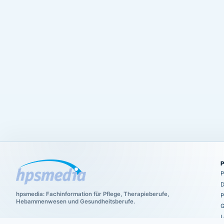
P
D
hpsmedia: Fachinformation für Pflege, Therapieberufe,
P
Hebammenwesen und Gesundheitsberufe.
G
L