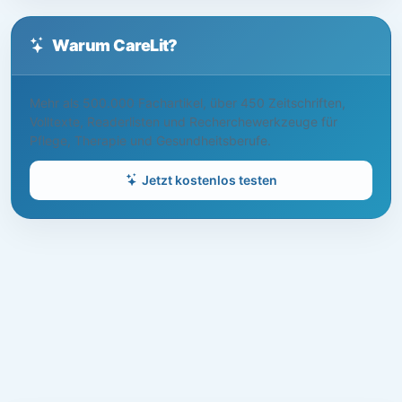
Warum CareLit?
Mehr als 500.000 Fachartikel, über 450 Zeitschriften,
Volltexte, Readerlisten und Recherchewerkzeuge für
Pflege, Therapie und Gesundheitsberufe.
Jetzt kostenlos testen