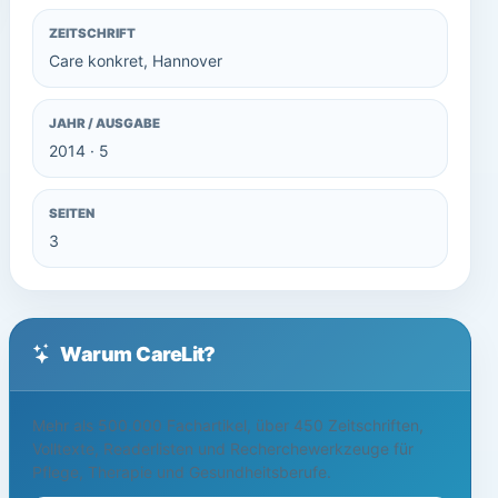
ZEITSCHRIFT
Care konkret, Hannover
JAHR / AUSGABE
2014 · 5
SEITEN
3
Warum CareLit?
Mehr als 500.000 Fachartikel, über 450 Zeitschriften,
Volltexte, Readerlisten und Recherchewerkzeuge für
Pflege, Therapie und Gesundheitsberufe.