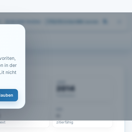
05.08.2026 18:02
Uhr
713.173
Artikel
·
459
Journals
oriten,
n in der
it nicht
KUMENT
JAHR
50454
2014
lauben
eLit-ID
Publikation
DOI
–
text
zitierfähig