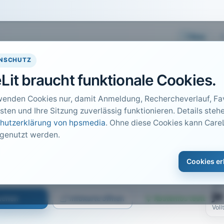
Easy
NSCHUTZ
Lit braucht funktionale Cookies.
wenden Cookies nur, damit Anmeldung, Rechercheverlauf, Fav
sten und Ihre Sitzung zuverlässig funktionieren. Details stehe
hutzerklärung von hpsmedia
. Ohne diese Cookies kann CareL
 genutzt werden.
DO
1
dernisiert werden
Cookies er
Car
 S. 3
PDF
ja
suchen
Infokarte öffnen
Kostenlos testen
Voll