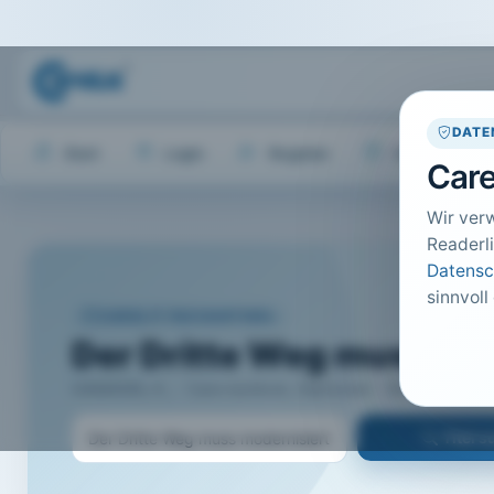
DATE
Start
Login
Register
Hilfe
Care
Wir ver
Readerli
Datensc
sinnvoll
CARELIT FACHARTIKEL
Der Dritte Weg muss mo
HAMANN, K.; · Care konkret, Hannover · 2014 · Heft 5 ·
Titel 