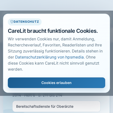
DATENSCHUTZ
CareLit braucht funktionale Cookies.
Wir verwenden Cookies nur, damit Anmeldung,
Rechercheverlauf, Favoriten, Readerlisten und Ihre
Sitzung zuverlässig funktionieren. Details stehen in
der
Datenschutzerklärung von hpsmedia
. Ohne
diese Cookies kann CareLit nicht sinnvoll genutzt
CARELIT FACHARTIKEL
werden.
Bereitschaftsdienste für
Oberärzte
Cookies erlauben
Wahlers, W.; · Die Personalvertretung, Berlin ·
2014 · Heft 6 · S. 211 bis 214