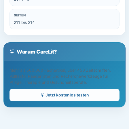
SEITEN
211 bis 214
Warum CareLit?
Mehr als 500.000 Fachartikel, über 450 Zeitschriften,
Volltexte, Readerlisten und Recherchewerkzeuge für
Pflege, Therapie und Gesundheitsberufe.
Jetzt kostenlos testen