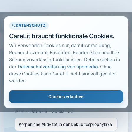
DATENSCHUTZ
CareLit braucht funktionale Cookies.
Wir verwenden Cookies nur, damit Anmeldung,
Rechercheverlauf, Favoriten, Readerlisten und Ihre
Sitzung zuverlässig funktionieren. Details stehen in
der
Datenschutzerklärung von hpsmedia
. Ohne
diese Cookies kann CareLit nicht sinnvoll genutzt
CARELIT FACHARTIKEL
werden.
Körperliche Aktivität in der
Dekubitusprophylaxe
Cookies erlauben
Gerber, M.; · Wundmanagement, Wiesbaden ·
2014 · Heft 6 · S. 120 bis 122