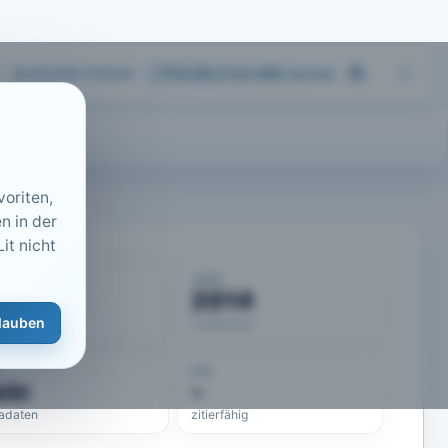
06.08.2026 15:03
Uhr
713.243
Artikel
·
459
Journals
oriten,
n in der
it nicht
KUMENT
JAHR
50487
2014
lauben
eLit-ID
Publikation
DOI
ein
–
adaten
zitierfähig