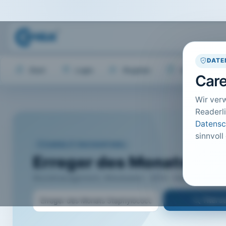
DATE
Start
Login
Register
Hilfe
Care
Wir ver
Readerli
Datensc
sinnvoll
CARELIT FACHARTIKEL
Erreger des Monats Sta
Wundmanagement, Wiesbaden · 2014 · Heft 6 · S. 138 
Titel 