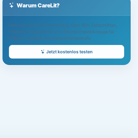
Warum CareLit?
Mehr als 500.000 Fachartikel, über 450 Zeitschriften,
Volltexte, Readerlisten und Recherchewerkzeuge für
Pflege, Therapie und Gesundheitsberufe.
Jetzt kostenlos testen