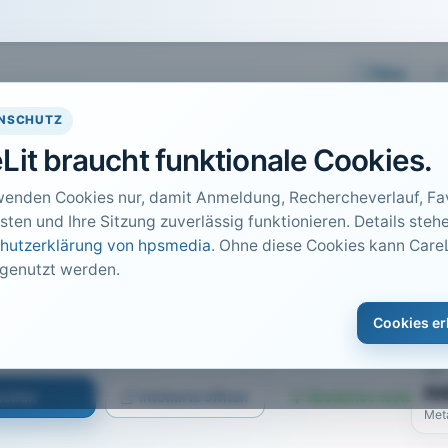
Easy
NSCHUTZ
Lit braucht funktionale Cookies.
wenden Cookies nur, damit Anmeldung, Rechercheverlauf, Fav
sten und Ihre Sitzung zuverlässig funktionieren. Details stehe
hutzerklärung von hpsmedia
. Ohne diese Cookies kann CareL
 genutzt werden.
DO
1
phylococcus aureus
Cookies er
Car
bis 140
PDF
n
suchen
Infokarte öffnen
Kostenlos testen
Met