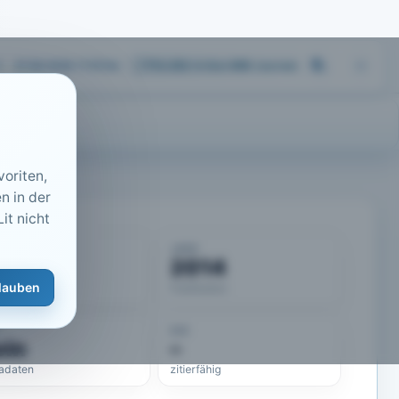
07.08.2026 17:57
Uhr
713.252
Artikel
·
459
Journals
oriten,
n in der
it nicht
KUMENT
JAHR
50491
2014
lauben
eLit-ID
Publikation
DOI
ein
–
adaten
zitierfähig