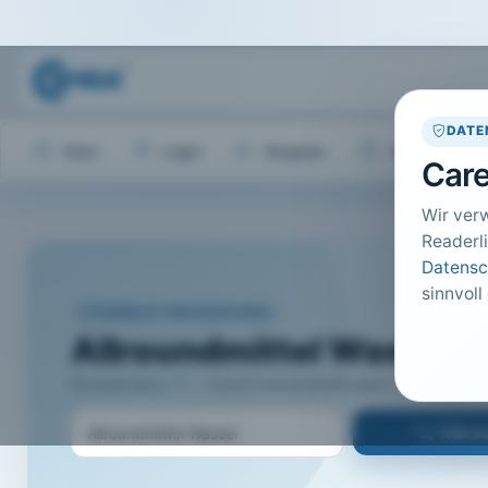
DATE
Start
Login
Register
Hilfe
Care
Wir ver
Readerli
Datensc
sinnvoll
CARELIT FACHARTIKEL
Allroundmittel Wasser
Bosselmann, T.; · Sicherheitsbeauftragter, Heidelberg ·
Titel 