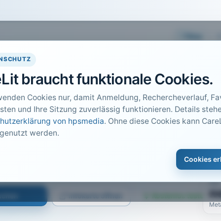
Easy
NSCHUTZ
Lit braucht funktionale Cookies.
wenden Cookies nur, damit Anmeldung, Rechercheverlauf, Fav
sten und Ihre Sitzung zuverlässig funktionieren. Details stehe
hutzerklärung von hpsmedia
. Ohne diese Cookies kann CareL
 genutzt werden.
DO
1
Cookies er
Car
 2014 · Heft 6 · S. 31 bis 33
PDF
n
suchen
Infokarte öffnen
Kostenlos testen
Met