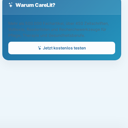
Warum CareLit?
Mehr als 500.000 Fachartikel, über 450 Zeitschriften,
Volltexte, Readerlisten und Recherchewerkzeuge für
Pflege, Therapie und Gesundheitsberufe.
Jetzt kostenlos testen