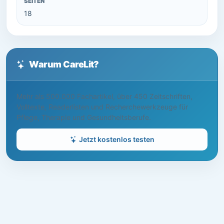
SEITEN
18
Warum CareLit?
Mehr als 500.000 Fachartikel, über 450 Zeitschriften,
Volltexte, Readerlisten und Recherchewerkzeuge für
Pflege, Therapie und Gesundheitsberufe.
Jetzt kostenlos testen