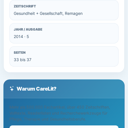
ZEITSCHRIFT
Gesundheit + Gesellschaft, Remagen
JAHR / AUSGABE
2014 · 5
SEITEN
33 bis 37
Warum CareLit?
Mehr als 500.000 Fachartikel, über 450 Zeitschriften,
Volltexte, Readerlisten und Recherchewerkzeuge für
Pflege, Therapie und Gesundheitsberufe.