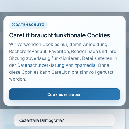
DATENSCHUTZ
CareLit braucht funktionale Cookies.
Wir verwenden Cookies nur, damit Anmeldung,
Rechercheverlauf, Favoriten, Readerlisten und Ihre
Sitzung zuverlässig funktionieren. Details stehen in
der
Datenschutzerklärung von hpsmedia
. Ohne
diese Cookies kann CareLit nicht sinnvoll genutzt
CARELIT FACHARTIKEL
werden.
Kostenfalle Demografie?
Cookies erlauben
Rödiger, T.; Paulus, T.; · Gesundheit +
Gesellschaft, Remagen · 2014 · Heft 5 · S. 33 bis
37