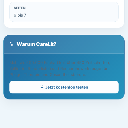
SEITEN
6 bis 7
Warum CareLit?
Mehr als 500.000 Fachartikel, über 450 Zeitschriften,
Volltexte, Readerlisten und Recherchewerkzeuge für
Pflege, Therapie und Gesundheitsberufe.
Jetzt kostenlos testen