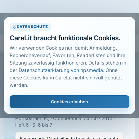
DATENSCHUTZ
CareLit braucht funktionale Cookies.
Wir verwenden Cookies nur, damit Anmeldung,
Rechercheverlauf, Favoriten, Readerlisten und Ihre
Sitzung zuverlässig funktionieren. Details stehen in
der
Datenschutzerklärung von hpsmedia
. Ohne
diese Cookies kann CareLit nicht sinnvoll genutzt
CARELIT FACHARTIKEL
werden.
Für gesunde Mitarbeitende
braucht es eine gute
Cookies erlauben
Führung und ein gutes Team
Horisberaer, K.; · Competence, Zürich · 2014 ·
Heft 6 · S. 6 bis 7