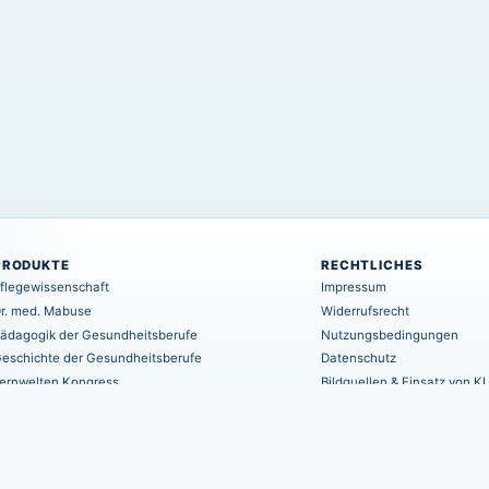
PRODUKTE
RECHTLICHES
flegewissenschaft
Impressum
r. med. Mabuse
Widerrufsrecht
ädagogik der Gesundheitsberufe
Nutzungsbedingungen
eschichte der Gesundheitsberufe
Datenschutz
ernwelten Kongress
Bildquellen & Einsatz von KI
areLit Online-Bibliothek
Haftungsausschluss
AGB
EU-Schlichtungsstelle