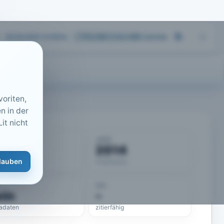
06.08.2026 10:48
Uhr
713.239
Artikel
·
459
Journals
oriten,
n in der
it nicht
KUMENT
JAHR
50543
2014
lauben
eLit-ID
Publikation
DOI
ein
–
adaten
zitierfähig