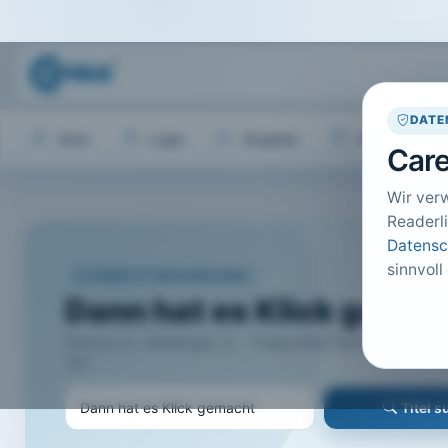
DATE
Start
Login
Register
Hilfe
Care
Wir ver
Readerli
Datensc
sinnvoll
CARELIT FACHARTIKEL
Dann hat es Klick gemac
Schura, A.; Amberger, S.; · Padua Die Fachzeitschrift fü
157
Titel 