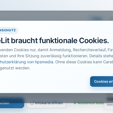
Easy
NSCHUTZ
Lit braucht funktionale Cookies.
wenden Cookies nur, damit Anmeldung, Rechercheverlauf, Fav
sten und Ihre Sitzung zuverlässig funktionieren. Details stehe
hutzerklärung von hpsmedia
. Ohne diese Cookies kann CareL
 genutzt werden.
DO
1
ht
Cookies er
Car
r Pflegepädagogik, Stuttgart · 2014 · Heft 6 · S. 153 bis
PDF
n
suchen
Infokarte öffnen
Kostenlos testen
Met