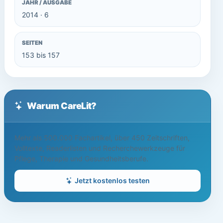
JAHR / AUSGABE
2014 · 6
SEITEN
153 bis 157
Warum CareLit?
Mehr als 500.000 Fachartikel, über 450 Zeitschriften,
Volltexte, Readerlisten und Recherchewerkzeuge für
Pflege, Therapie und Gesundheitsberufe.
Jetzt kostenlos testen