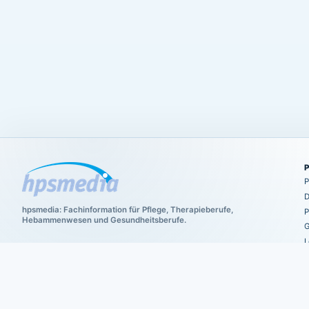
P
D
hpsmedia: Fachinformation für Pflege, Therapieberufe,
P
Hebammenwesen und Gesundheitsberufe.
G
L
C